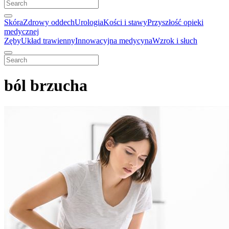
Skóra
Zdrowy oddech
Urologia
Kości i stawy
Przyszłość opieki
medycznej
Zęby
Układ trawienny
Innowacyjna medycyna
Wzrok i słuch
ból brzucha