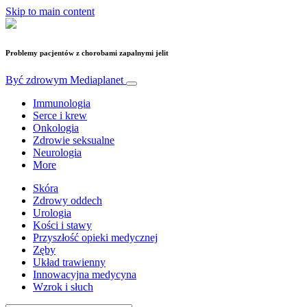
Skip to main content
Problemy pacjentów z chorobami zapalnymi jelit
Być zdrowym
Mediaplanet
Immunologia
Serce i krew
Onkologia
Zdrowie seksualne
Neurologia
More
Skóra
Zdrowy oddech
Urologia
Kości i stawy
Przyszłość opieki medycznej
Zęby
Układ trawienny
Innowacyjna medycyna
Wzrok i słuch