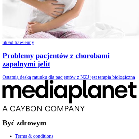
układ trawienny
Problemy pacjentów z chorobami
zapalnymi jelit
Ostatnią deską ratunku dla pacjentów z NZJ jest terapia biologiczna
Być zdrowym
Terms & conditions