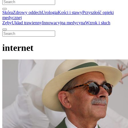
Skóra
Zdrowy oddech
Urologia
Kości i stawy
Przyszłość opieki
medycznej
Zęby
Układ trawienny
Innowacyjna medycyna
Wzrok i słuch
internet