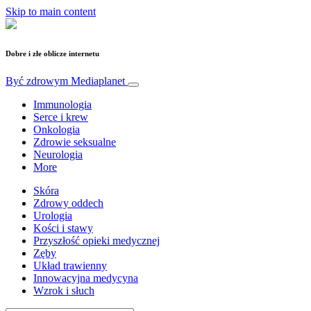
Skip to main content
Dobre i złe oblicze internetu
Być zdrowym
Mediaplanet
Immunologia
Serce i krew
Onkologia
Zdrowie seksualne
Neurologia
More
Skóra
Zdrowy oddech
Urologia
Kości i stawy
Przyszłość opieki medycznej
Zęby
Układ trawienny
Innowacyjna medycyna
Wzrok i słuch