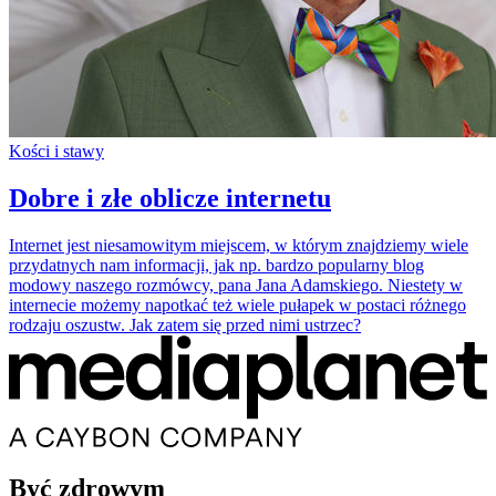
Kości i stawy
Dobre i złe oblicze internetu
Internet jest niesamowitym miejscem, w którym znajdziemy wiele
przydatnych nam informacji, jak np. bardzo popularny blog
modowy naszego rozmówcy, pana Jana Adamskiego. Niestety w
internecie możemy napotkać też wiele pułapek w postaci różnego
rodzaju oszustw. Jak zatem się przed nimi ustrzec?
Być zdrowym