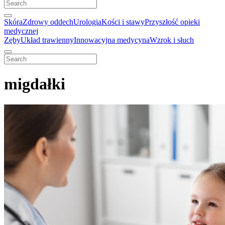
Skóra
Zdrowy oddech
Urologia
Kości i stawy
Przyszłość opieki
medycznej
Zęby
Układ trawienny
Innowacyjna medycyna
Wzrok i słuch
migdałki