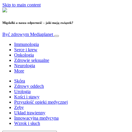
Skip to main content
Migdałki a nasza odporność – jaki mają związek?
Być zdrowym
Mediaplanet
Immunologia
Serce i krew
Onkologia
Zdrowie seksualne
Neurologia
More
Skóra
Zdrowy oddech
Urologia
Kości i stawy
Przyszłość opieki medycznej
Zęby
Układ trawienny
Innowacyjna medycyna
Wzrok i słuch