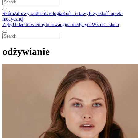
Skóra
Zdrowy oddech
Urologia
Kości i stawy
Przyszłość opieki
medycznej
Zęby
Układ trawienny
Innowacyjna medycyna
Wzrok i słuch
odżywianie