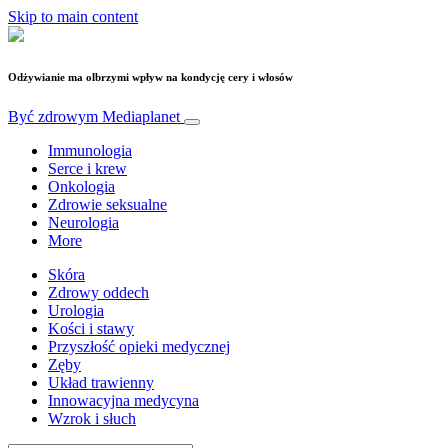
Skip to main content
Odżywianie ma olbrzymi wpływ na kondycję cery i włosów
Być zdrowym
Mediaplanet
Immunologia
Serce i krew
Onkologia
Zdrowie seksualne
Neurologia
More
Skóra
Zdrowy oddech
Urologia
Kości i stawy
Przyszłość opieki medycznej
Zęby
Układ trawienny
Innowacyjna medycyna
Wzrok i słuch