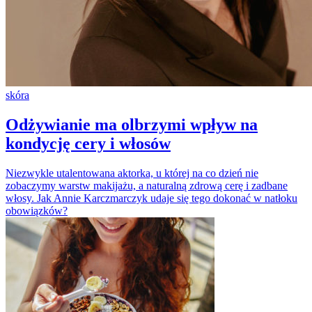
skóra
Odżywianie ma olbrzymi wpływ na
kondycję cery i włosów
Niezwykle utalentowana aktorka, u której na co dzień nie
zobaczymy warstw makijażu, a naturalną zdrową cerę i zadbane
włosy. Jak Annie Karczmarczyk udaje się tego dokonać w natłoku
obowiązków?