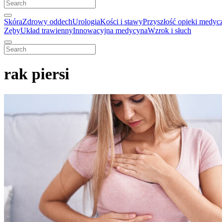
Skóra
Zdrowy oddech
Urologia
Kości i stawy
Przyszłość opieki medyc
Zęby
Układ trawienny
Innowacyjna medycyna
Wzrok i słuch
rak piersi