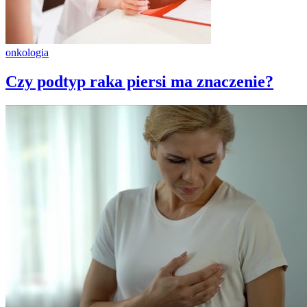
onkologia
Czy podtyp raka piersi ma znaczenie?