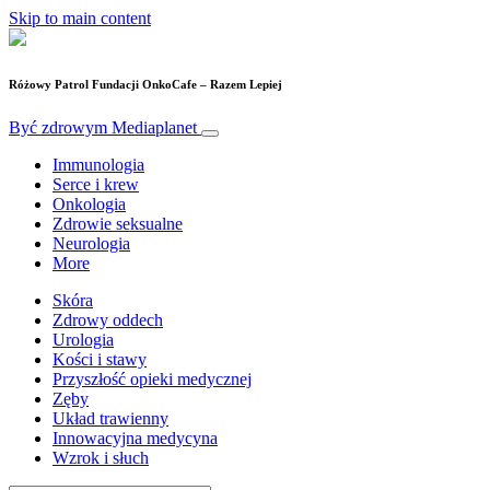
Skip to main content
Różowy Patrol Fundacji OnkoCafe – Razem Lepiej
Być zdrowym
Mediaplanet
Immunologia
Serce i krew
Onkologia
Zdrowie seksualne
Neurologia
More
Skóra
Zdrowy oddech
Urologia
Kości i stawy
Przyszłość opieki medycznej
Zęby
Układ trawienny
Innowacyjna medycyna
Wzrok i słuch