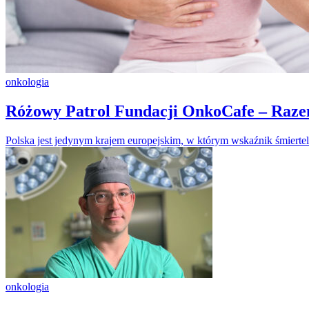
onkologia
Różowy Patrol Fundacji OnkoCafe – Raze
Polska jest jedynym krajem europejskim, w którym wskaźnik śmierte
onkologia