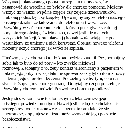
W sytuacji planowanego pobytu w szpitalu mamy czas, by
zastanowić się wspólnie co byłoby dla chorego pomocne. Możemy
włożyć do walizki wspólne zdjęcie czy zdjęcie dzieci/wnuków,
ulubioną poduszkę, czy książkę. Upewnijmy się, że telefon naszego
bliskiego działa i że ładowarka do telefonu jest w walizce.
Pozwólmy wziąć choremu telefon, którym posługiwał się do tej
pory, którego obsługę świetnie zna, nawet jeśli nie ma tych
wszystkich funkcji, które ułatwiają kontakt – ułatwiają, ale pod
warunkiem, że umiemy z nich korzystać. Obsługi nowego telefonu
możemy uczyć chorego jak wróci ze szpitala.
Umówmy się z chorym kto do kogo będzie dzwonił. Przypomnijmy
sobie jak to było do tej pory – kto zwykle inicjował
rozmowę. Zadbajmy o to, żeby kontakt telefoniczny z pacjentem w
trakcie jego pobytu w szpitalu nie sprowadzał się tylko do rozmowy
na temat jego choroby i leczenia. Podzielmy się też tym, co u nas
słychać. Zapytajmy chorego o radę. Dopytajmy czego potrzebuje.
Pozwólmy choremu mówić! Pozwólmy choremu pomilczeć!
Jeśli jesteś w kontakcie telefonicznym z lekarzem swojego
bliskiego, powiedz mu o tym. Nawet jeśli nie będzie chciał znać
szczegółów twojej rozmowy z lekarzem, to sam fakt, że się
interesujesz, dopytujesz o niego może wzmocnić jego poczucie
bezpieczeństwa.