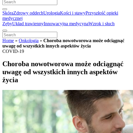
Skóra
Zdrowy oddech
Urologia
Kości i stawy
Przyszłość opieki
medycznej
Zęby
Układ trawienny
Innowacyjna medycyna
Wzrok i słuch
Home
»
Onkologia
»
Choroba nowotworowa może odciągnąć
uwagę od wszystkich innych aspektów życia
COVID-19
Choroba nowotworowa może odciągnąć
uwagę od wszystkich innych aspektów
życia