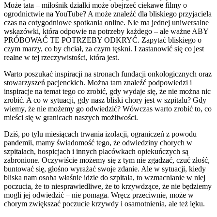
Może tata – miłośnik działki może obejrzeć ciekawe filmy o
ogrodnictwie na YouTube? A może znaleźć dla bliskiego przyjaciela
czas na cotygodniowe spotkania online. Nie ma jednej uniwersalne
wskazówki, która odpowie na potrzeby każdego – ale ważne ABY
PRÓBOWAĆ TE POTRZEBY ODKRYĆ. Zapytać bliskiego o
czym marzy, co by chciał, za czym tęskni. I zastanowić się co jest
realne w tej rzeczywistości, która jest.
Warto poszukać inspiracji na stronach fundacji onkologicznych oraz
stowarzyszeń pacjenckich. Można tam znaleźć podpowiedzi i
inspiracje na temat tego co zrobić, gdy wydaje się, że nie można nic
zrobić. A co w sytuacji, gdy nasz bliski chory jest w szpitalu? Gdy
wiemy, że nie możemy go odwiedzić? Wówczas warto zrobić to, co
mieści się w granicach naszych możliwości.
Dziś, po tylu miesiącach trwania izolacji, ograniczeń z powodu
pandemii, mamy świadomość tego, że odwiedziny chorych w
szpitalach, hospicjach i innych placówkach opiekuńczych są
zabronione. Oczywiście możemy się z tym nie zgadzać, czuć złość,
buntować się, głośno wyrażać swoje zdanie. Ale w sytuacji, kiedy
bliska nam osoba właśnie idzie do szpitala, to wzmacnianie w niej
poczucia, że to niesprawiedliwe, że to krzywdzące, że nie będziemy
mogli jej odwiedzić – nie pomaga. Wręcz przeciwnie, może w
chorym zwiększać poczucie krzywdy i osamotnienia, ale też lęku.