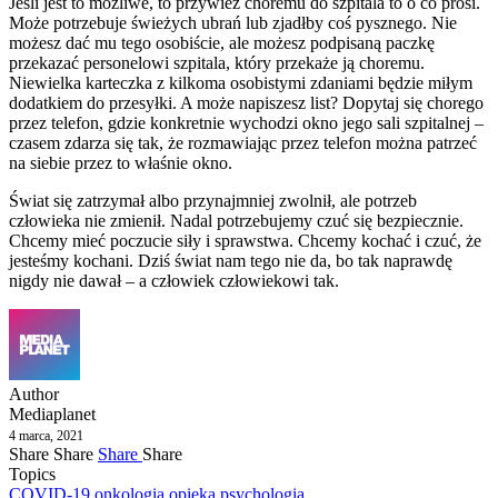
Jeśli jest to możliwe, to przywieź choremu do szpitala to o co prosi.
Może potrzebuje świeżych ubrań lub zjadłby coś pysznego. Nie
możesz dać mu tego osobiście, ale możesz podpisaną paczkę
przekazać personelowi szpitala, który przekaże ją choremu.
Niewielka karteczka z kilkoma osobistymi zdaniami będzie miłym
dodatkiem do przesyłki. A może napiszesz list? Dopytaj się chorego
przez telefon, gdzie konkretnie wychodzi okno jego sali szpitalnej –
czasem zdarza się tak, że rozmawiając przez telefon można patrzeć
na siebie przez to właśnie okno.
Świat się zatrzymał albo przynajmniej zwolnił, ale potrzeb
człowieka nie zmienił. Nadal potrzebujemy czuć się bezpiecznie.
Chcemy mieć poczucie siły i sprawstwa. Chcemy kochać i czuć, że
jesteśmy kochani. Dziś świat nam tego nie da, bo tak naprawdę
nigdy nie dawał – a człowiek człowiekowi tak.
Author
Mediaplanet
4 marca, 2021
Share
Share
Share
Share
Topics
COVID-19
onkologia
opieka
psychologia