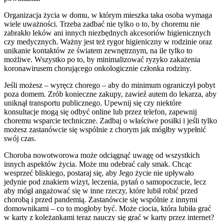
Organizacja życia w domu, w którym mieszka taka osoba wymaga
wiele uważności. Trzeba zadbać nie tylko o to, by choremu nie
zabrakło leków ani innych niezbędnych akcesoriów higienicznych
czy medycznych. Ważny jest też rygor higieniczny w rodzinie oraz
unikanie kontaktów ze światem zewnętrznym, na ile tylko to
możliwe. Wszystko po to, by minimalizować ryzyko zakażenia
koronawirusem chorującego onkologicznie członka rodziny.
Jeśli możesz – wyręcz chorego – aby do minimum ograniczył pobyt
poza domem. Zrób konieczne zakupy, zawieź autem do lekarza, aby
uniknął transportu publicznego. Upewnij się czy niektóre
konsultacje mogą się odbyć online lub przez telefon, zapewnij
choremu wsparcie techniczne. Zadbaj o właściwe posiłki i jeśli tylko
możesz zastanówcie się wspólnie z chorym jak mógłby wypełnić
swój czas.
Choroba nowotworowa może odciągnąć uwagę od wszystkich
innych aspektów życia. Może mu odebrać cały smak. Chcąc
wesprzeć bliskiego, postaraj się, aby Jego życie nie upływało
jedynie pod znakiem wizyt, leczenia, pytań o samopoczucie, lecz
aby mógł angażować się w inne rzeczy, które lubił robić przed
chorobą i przed pandemią. Zastanówcie się wspólnie z innymi
domownikami – co to mogłoby być. Może ciocia, która lubiła grać
w karty z koleżankami teraz nauczy się grać w karty przez internet?