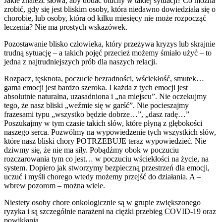
Jakie znaleźć słowa, aby dodać otuchy w takiej sytuacji? Co można
zrobić, gdy się jest bliskim osoby, która niedawno dowiedziała się o
chorobie, lub osoby, która od kilku miesięcy nie może rozpocząć
leczenia? Nie ma prostych wskazówek.
Pozostawanie blisko człowieka, który przeżywa kryzys lub skrajnie
trudną sytuację – a takich pojęć przecież możemy śmiało użyć – to
jedna z najtrudniejszych prób dla naszych relacji.
Rozpacz, tęsknota, poczucie bezradności, wściekłość, smutek…
gama emocji jest bardzo szeroka. I każda z tych emocji jest
absolutnie naturalna, uzasadniona i „na miejscu”. Nie oczekujmy
tego, że nasz bliski „weźmie się w garść”. Nie pocieszajmy
frazesami typu „wszystko będzie dobrze…”, „dasz radę…”
Poszukajmy w tym czasie takich słów, które płyną z głębokości
naszego serca. Pozwólmy na wypowiedzenie tych wszystkich słów,
które nasz bliski chory POTRZEBUJE teraz wypowiedzieć. Nie
dziwmy się, że nie ma siły. Pobądźmy obok w poczuciu
rozczarowania tym co jest… w poczuciu wściekłości na życie, na
system. Dopiero jak stworzymy bezpieczną przestrzeń dla emocji,
uczuć i myśli chorego wtedy możemy przejść do działania. A –
wbrew pozorom – można wiele.
Niestety osoby chore onkologicznie są w grupie zwiększonego
ryzyka i są szczególnie narażeni na ciężki przebieg COVID-19 oraz
powikłania.