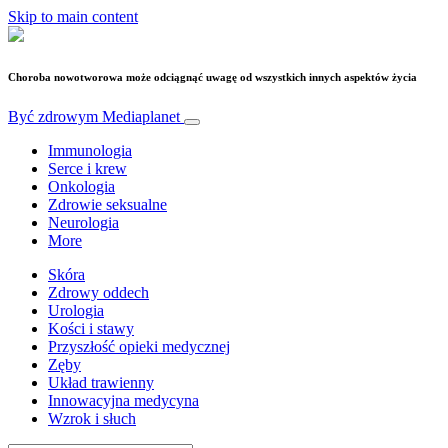
Skip to main content
Choroba nowotworowa może odciągnąć uwagę od wszystkich innych aspektów życia
Być zdrowym
Mediaplanet
Immunologia
Serce i krew
Onkologia
Zdrowie seksualne
Neurologia
More
Skóra
Zdrowy oddech
Urologia
Kości i stawy
Przyszłość opieki medycznej
Zęby
Układ trawienny
Innowacyjna medycyna
Wzrok i słuch