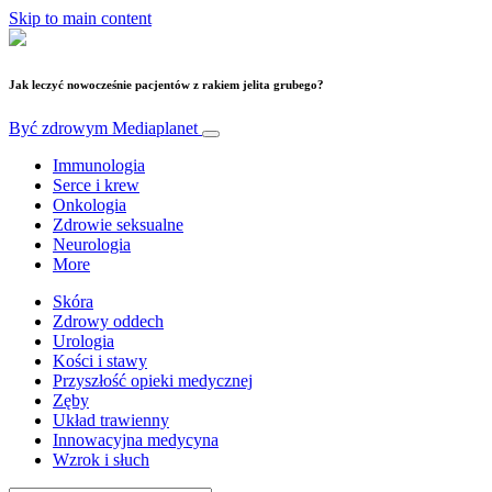
Skip to main content
Jak leczyć nowocześnie pacjentów z rakiem jelita grubego?
Być zdrowym
Mediaplanet
Immunologia
Serce i krew
Onkologia
Zdrowie seksualne
Neurologia
More
Skóra
Zdrowy oddech
Urologia
Kości i stawy
Przyszłość opieki medycznej
Zęby
Układ trawienny
Innowacyjna medycyna
Wzrok i słuch