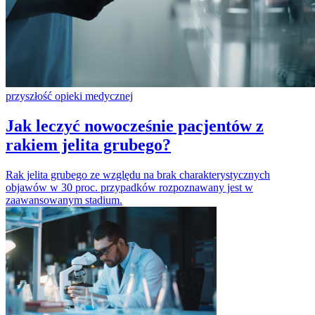
przyszłość opieki medycznej
Jak leczyć nowocześnie pacjentów z
rakiem jelita grubego?
Rak jelita grubego ze względu na brak charakterystycznych
objawów w 30 proc. przypadków rozpoznawany jest w
zaawansowanym stadium.