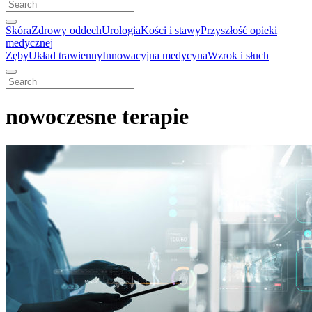
Skóra
Zdrowy oddech
Urologia
Kości i stawy
Przyszłość opieki
medycznej
Zęby
Układ trawienny
Innowacyjna medycyna
Wzrok i słuch
nowoczesne terapie