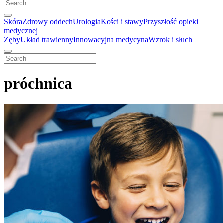
Skóra
Zdrowy oddech
Urologia
Kości i stawy
Przyszłość opieki
medycznej
Zęby
Układ trawienny
Innowacyjna medycyna
Wzrok i słuch
próchnica