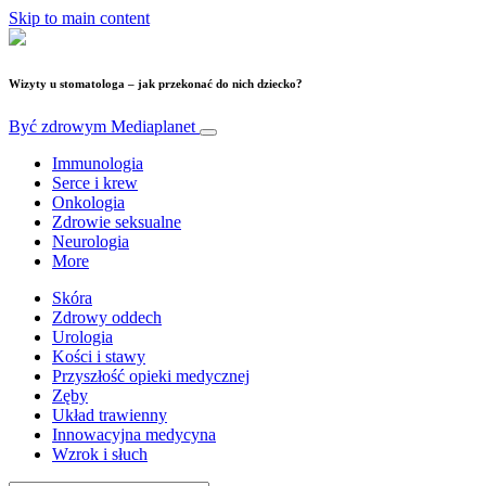
Skip to main content
Wizyty u stomatologa – jak przekonać do nich dziecko?
Być zdrowym
Mediaplanet
Immunologia
Serce i krew
Onkologia
Zdrowie seksualne
Neurologia
More
Skóra
Zdrowy oddech
Urologia
Kości i stawy
Przyszłość opieki medycznej
Zęby
Układ trawienny
Innowacyjna medycyna
Wzrok i słuch