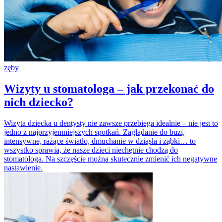
zęby
Wizyty u stomatologa – jak przekonać do
nich dziecko?
Wizyta dziecka u dentysty nie zawsze przebiega idealnie – nie jest to
jedno z najprzyjemniejszych spotkań. Zaglądanie do buzi,
intensywne, rażące światło, dmuchanie w dziąsła i ząbki… to
wszystko sprawia, że nasze dzieci niechętnie chodzą do
stomatologa. Na szczęście można skutecznie zmienić ich negatywne
nastawienie.