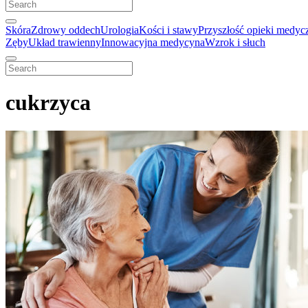
Skóra
Zdrowy oddech
Urologia
Kości i stawy
Przyszłość opieki medyc
Zęby
Układ trawienny
Innowacyjna medycyna
Wzrok i słuch
cukrzyca