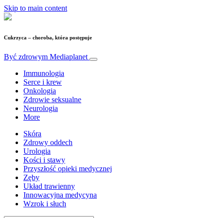
Skip to main content
Cukrzyca – choroba, która postępuje
Być zdrowym
Mediaplanet
Immunologia
Serce i krew
Onkologia
Zdrowie seksualne
Neurologia
More
Skóra
Zdrowy oddech
Urologia
Kości i stawy
Przyszłość opieki medycznej
Zęby
Układ trawienny
Innowacyjna medycyna
Wzrok i słuch