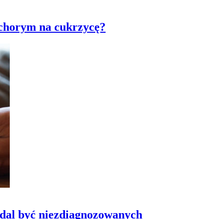
c chorym na cukrzycę?
dal być niezdiagnozowanych