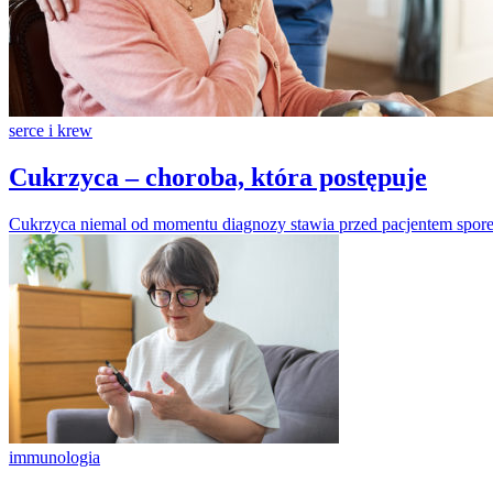
serce i krew
Cukrzyca – choroba, która postępuje
Cukrzyca niemal od momentu diagnozy stawia przed pacjentem spor
immunologia