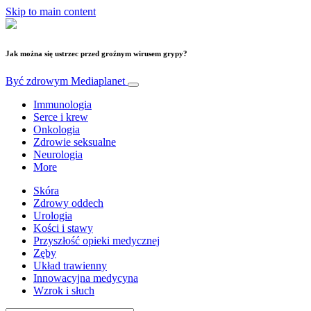
Skip to main content
Jak można się ustrzec przed groźnym wirusem grypy?
Być zdrowym
Mediaplanet
Immunologia
Serce i krew
Onkologia
Zdrowie seksualne
Neurologia
More
Skóra
Zdrowy oddech
Urologia
Kości i stawy
Przyszłość opieki medycznej
Zęby
Układ trawienny
Innowacyjna medycyna
Wzrok i słuch