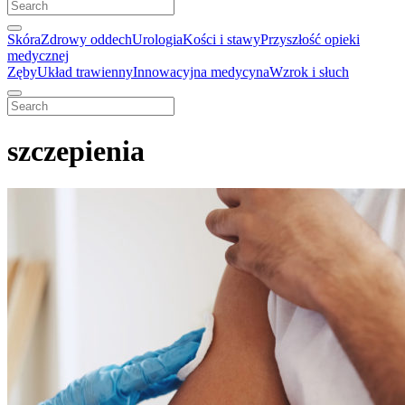
Skóra
Zdrowy oddech
Urologia
Kości i stawy
Przyszłość opieki
medycznej
Zęby
Układ trawienny
Innowacyjna medycyna
Wzrok i słuch
szczepienia