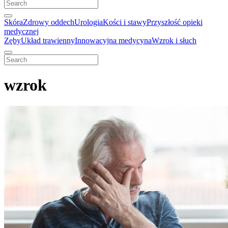
Skóra
Zdrowy oddech
Urologia
Kości i stawy
Przyszłość opieki
medycznej
Zęby
Układ trawienny
Innowacyjna medycyna
Wzrok i słuch
wzrok