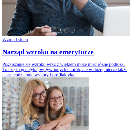
Wzrok i słuch
Narząd wzroku na emeryturze
Pogarszanie się wzroku wraz z wiekiem może mieć różne podłoża.
To często genetyka, wpływ innych chorób, ale w dużej mierze także
nasze codziennie wybory i profilaktyka.