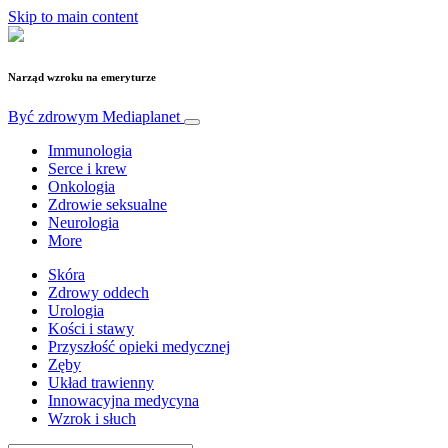
Skip to main content
Narząd wzroku na emeryturze
Być zdrowym
Mediaplanet
Immunologia
Serce i krew
Onkologia
Zdrowie seksualne
Neurologia
More
Skóra
Zdrowy oddech
Urologia
Kości i stawy
Przyszłość opieki medycznej
Zęby
Układ trawienny
Innowacyjna medycyna
Wzrok i słuch